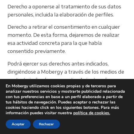
Derecho a oponerse al tratamiento de sus datos
personales, incluida la elaboración de perfiles.
Derecho a retirar el consentimiento en cualquier
momento. De esta forma, dejaremos de realizar
esa actividad concreta para la que había
consentido previamente.
Podrá ejercer sus derechos antes indicados,
dirigiéndose a Mobergy a través de los medios de
contacto indicados en nuestro Aviso Legal.
En Mobergy utilizamos cookies propias y de terceros para
También tendrá derecho a presentar una
analizar nuestros servicios y mostrarte publicidad relacionada
reclamación ante la Agencia Española de
con tus preferencias en base a un perfil elaborado a partir de
tus hábitos de navegación. Puedes aceptar o rechazar las
Protección de Datos (www.aepd.es)
cookies haciendo click en los siguientes botones. Para más
información puedes visitar nuestra
política de cookies.
Modificación
Nos reservamos el derecho a modificar la
Aceptar
Rechazar
presente Política de Privacidad en cualquier