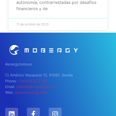
autonomía, contrarrestadas por desafíos
financieros y de
11 de octubre de 2023
#energytomove
C\ Américo Vesupucio 13. 41092. Sevilla
Phone:
+34 678 872 991
Email:
clientes@mobergy.com
Web:
www.mobergy.com