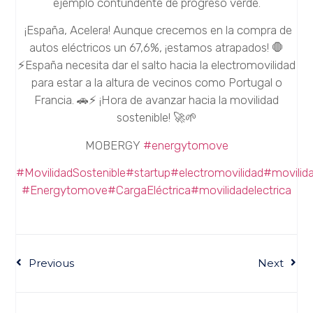
ejemplo contundente de progreso verde.
¡España, Acelera! Aunque crecemos en la compra de
autos eléctricos un 67,6%, ¡estamos atrapados! 🛑
⚡España necesita dar el salto hacia la electromovilidad
para estar a la altura de vecinos como Portugal o
Francia. 🚗⚡ ¡Hora de avanzar hacia la movilidad
sostenible! 🚀🌱
MOBERGY
#energytomove
#MovilidadSostenible
#startup
#electromovilidad
#movilida
#Energytomove
#CargaEléctrica
#movilidadelectrica
Previous
Next