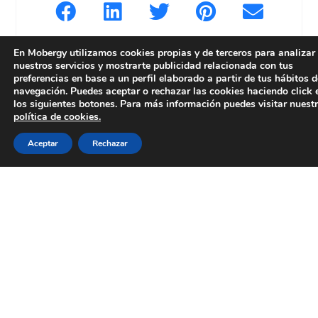
En Mobergy utilizamos cookies propias y de terceros para analizar
nuestros servicios y mostrarte publicidad relacionada con tus
preferencias en base a un perfil elaborado a partir de tus hábitos d
navegación. Puedes aceptar o rechazar las cookies haciendo click 
los siguientes botones. Para más información puedes visitar nuest
política de cookies.
Aceptar
Rechazar
La movilidad eléctrica es una realidad que requiere la
participación de todos los actores sociales, desde la
administración y el sector empresarial hasta los
propios usuarios.🌏🌎
Pero desde Mobergy sabemos que con eso no es