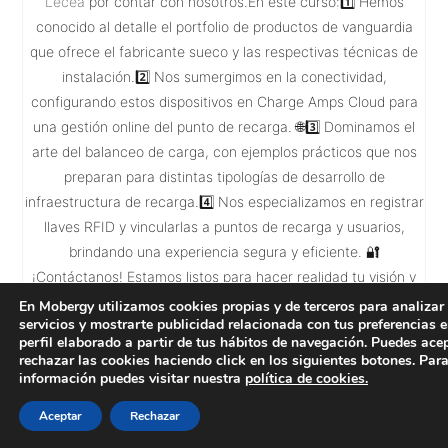
Lecea
por contar con nosotros.En este curso:1️⃣ Hemos
conocido al detalle el portfolio de productos de vanguardia
que ofrece el fabricante sueco y las respectivas técnicas de
instalación.2️⃣ Nos sumergimos en la conectividad,
configurando estos dispositivos en Charge Amps Cloud para
una gestión online del punto de recarga. 🌐3️⃣ Dominamos el
arte del balanceo de carga, con ejemplos prácticos que nos
preparan para distintas tipologías de desarrollo de
infraestructura de recarga.4️⃣ Nos especializamos en registrar
llaves RFID y vincularlas a puntos de recarga y usuarios,
brindando una experiencia segura y eficiente. 🔐
¡Contáctanos! Estamos listos para hacer realidad tu visión y
llevar la carga eléctrica al siguiente nivel.
En Mobergy utilizamos cookies propias y de terceros para analizar
servicios y mostrarte publicidad relacionada con tus preferencias 
⚡✨
#energytomove
#electromovilidad
#eficienciaenergética
#movi
perfil elaborado a partir de tus hábitos de navegación. Puedes ace
rechazar las cookies haciendo click en los siguientes botones. Par
información puedes visitar nuestra
política de cookies.
Aceptar
Rechazar
Previous
Next